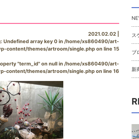
NE
2021.02.02 |
ス
g
: Undefined array key 0 in
/home/xs860490/art-
wp-content/themes/artroom/single.php
on line
15
ブ
operty "term_id" on null in
/home/xs860490/art-
新
wp-content/themes/artroom/single.php
on line
16
R