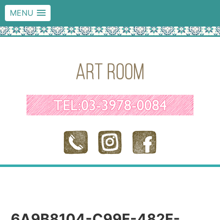
MENU
6A9B8104-C99F-482F-