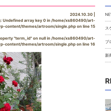
2024.10.30 |
NE
g
: Undefined array key 0 in
/home/xs860490/art-
wp-content/themes/artroom/single.php
on line
15
ス
operty "term_id" on null in
/home/xs860490/art-
ブ
wp-content/themes/artroom/single.php
on line
16
新
R