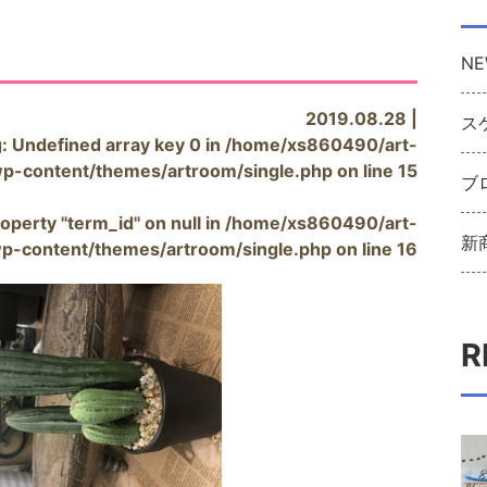
NE
2019.08.28 |
ス
g
: Undefined array key 0 in
/home/xs860490/art-
wp-content/themes/artroom/single.php
on line
15
ブ
operty "term_id" on null in
/home/xs860490/art-
新
wp-content/themes/artroom/single.php
on line
16
R