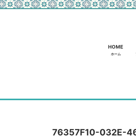
HOME
ホーム
76357F10-032E-4